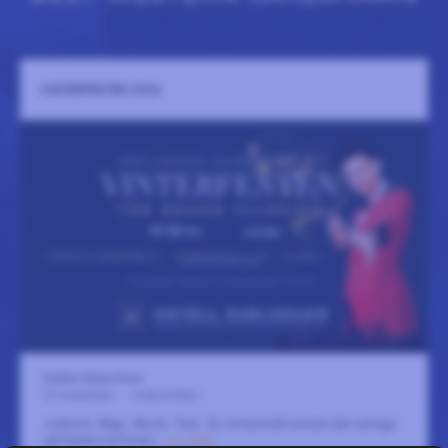
VINTERFESTEN 2026
Deltat /Östra Piren
27 november
-
5 december
Julbord. Magi. Musik. Fest. En vinterkväll utöver det vanliga
på Deltat vid Piren.
LÄS MER